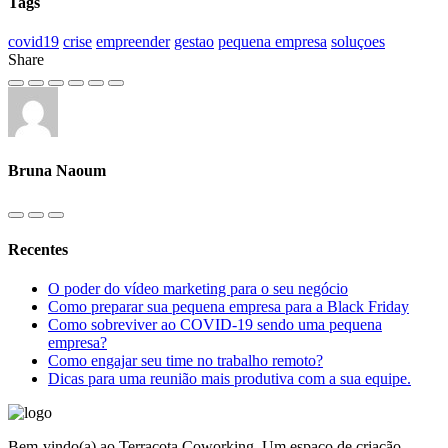
Tags
covid19
crise
empreender
gestao
pequena empresa
soluçoes
Share
Bruna Naoum
Recentes
O poder do vídeo marketing para o seu negócio
Como preparar sua pequena empresa para a Black Friday
Como sobreviver ao COVID-19 sendo uma pequena
empresa?
Como engajar seu time no trabalho remoto?
Dicas para uma reunião mais produtiva com a sua equipe.
Bem-vindo(a) ao Terracota Coworking. Um espaço de criação,