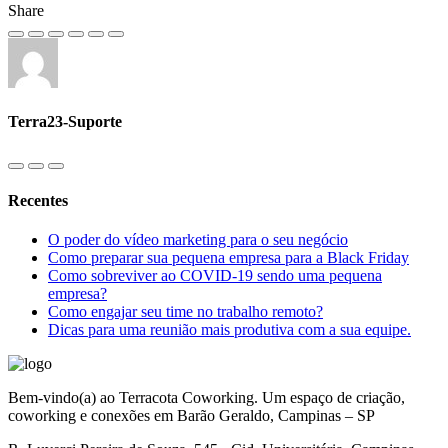
Share
Terra23-Suporte
Recentes
O poder do vídeo marketing para o seu negócio
Como preparar sua pequena empresa para a Black Friday
Como sobreviver ao COVID-19 sendo uma pequena
empresa?
Como engajar seu time no trabalho remoto?
Dicas para uma reunião mais produtiva com a sua equipe.
Bem-vindo(a) ao Terracota Coworking. Um espaço de criação,
coworking e conexões em Barão Geraldo, Campinas – SP