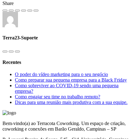
Share
Terra23-Suporte
Recentes
O poder do vídeo marketing para o seu negócio
Como preparar sua pequena empresa para a Black Friday
Como sobreviver ao COVID-19 sendo uma pequena
empresa?
Como engajar seu time no trabalho remoto?
Dicas para uma reunião mais produtiva com a sua equipe.
Bem-vindo(a) ao Terracota Coworking. Um espaço de criação,
coworking e conexões em Barão Geraldo, Campinas – SP