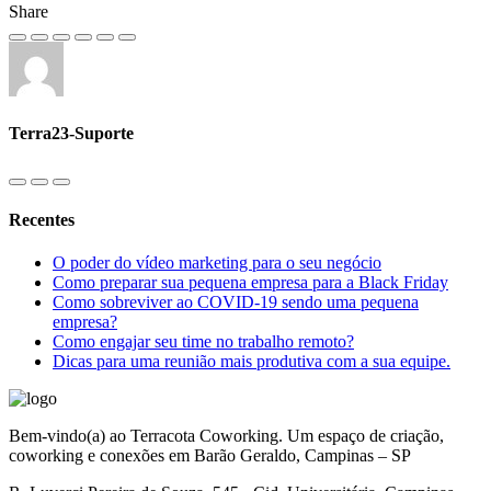
Share
Terra23-Suporte
Recentes
O poder do vídeo marketing para o seu negócio
Como preparar sua pequena empresa para a Black Friday
Como sobreviver ao COVID-19 sendo uma pequena
empresa?
Como engajar seu time no trabalho remoto?
Dicas para uma reunião mais produtiva com a sua equipe.
Bem-vindo(a) ao Terracota Coworking. Um espaço de criação,
coworking e conexões em Barão Geraldo, Campinas – SP